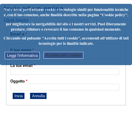
Invia ad un amico.
Noi e terze parti usiamo cookie e tecnologie simili per funzionalità tecniche
e, con il tuo consenso, anche finalità descritte nella pagina "Cookie policy",
Chiudi finestra
per migliorare la navigabilità del sito e i nostri servizi. Puoi liberamente
prestare, rifiutare o revocare il tuo consenso in qualsiasi momento.
Email a
*
Cliccando sul pulsante "Accetta tutti i cookie", acconsenti all'utilizzo di tali
tecnologie per le finalità indicate.
Il tuo nome
*
Accetta tutti i cookie
Leggi l'informativa
La tua email
*
Oggetto
*
Invia
Annulla