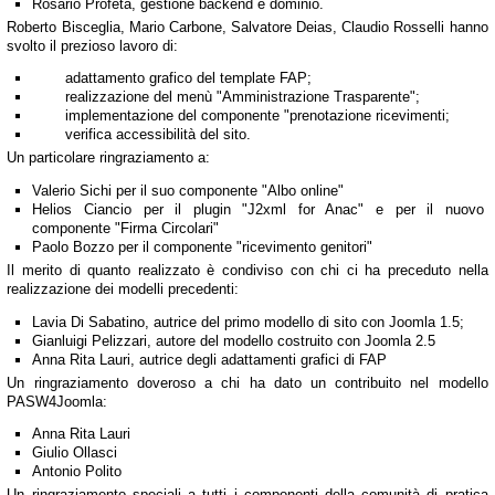
Rosario Profeta, gestione backend e dominio.
Roberto Bisceglia, Mario Carbone, Salvatore Deias, Claudio Rosselli hanno
svolto il prezioso lavoro di:
adattamento grafico del template FAP;
realizzazione del menù "Amministrazione Trasparente";
implementazione del componente "prenotazione ricevimenti;
verifica accessibilità del sito.
Un particolare ringraziamento a:
Valerio Sichi per il suo componente "Albo online"
Helios Ciancio per il plugin "J2xml for Anac" e per il nuovo
componente "Firma Circolari"
Paolo Bozzo per il componente "ricevimento genitori"
Il merito di quanto realizzato è condiviso con chi ci ha preceduto nella
realizzazione dei modelli precedenti:
Lavia Di Sabatino, autrice del primo modello di sito con Joomla 1.5;
Gianluigi Pelizzari, autore del modello costruito con Joomla 2.5
Anna Rita Lauri, autrice degli adattamenti grafici di FAP
Un ringraziamento doveroso a chi ha dato un contribuito nel modello
PASW4Joomla:
Anna Rita Lauri
Giulio Ollasci
Antonio Polito
Un ringraziamento speciali a tutti i componenti della comunità di pratica