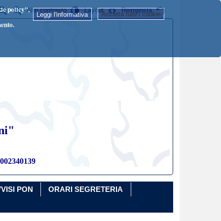
kie policy",
Alto contrasto
Layout
Reimposta
Accetta tutti i cookie
Leggi l'informativa
mento.
ni"
82002340139
VISI PON
ORARI SEGRETERIA