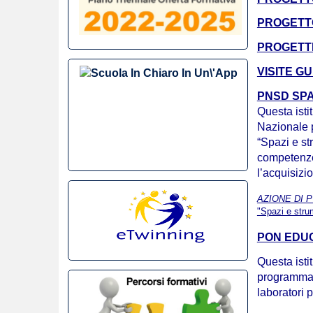
PROGETTO
PROGETTI 
VIS
ITE GU
PNSD SPA
Questa istit
Nazionale p
“Spazi e st
competenze 
l’acquisizi
AZIONE DI PU
"Spazi e stru
PON EDUGRE
Questa isti
programmazi
laboratori 