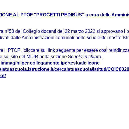
ONE AL PTOF "PROGETTI PEDIBUS" a cura delle Amminis
a n°53 del Collegio docenti del 22 marzo 2022 si approvano i p
ivati dalle Amministrazioni comunali nelle scuole del nostro Isti
e il PTOF , cliccare sul link seguente per essere così reindirizza
e sul sito del MIUR nella sezione S
cuola in chiaro
.
calatuascuola.istruzione.it/cercalatuascuola/istituti/COIC8020
of/