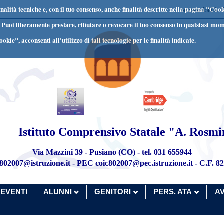
nalità tecniche e, con il tuo consenso, anche finalità descritte nella pagina "Coo
accessibilità
zi. Puoi liberamente prestare, rifiutare o revocare il tuo consenso in qualsiasi mo
okie", acconsenti all'utilizzo di tali tecnologie per le finalità indicate.
Istituto Comprensivo Statale "A. Rosmi
Via Mazzini 39 - Pusiano (CO) - tel. 031 655944
c802007@istruzione.it - PEC coic802007@pec.istruzione.it - C.F. 
EVENTI
ALUNNI
GENITORI
PERS. ATA
AV