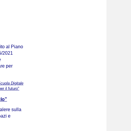
ito al Piano
05/2021
e
are per
uola Digitale
 il futuro"
clo”
alere sulla
pazi e