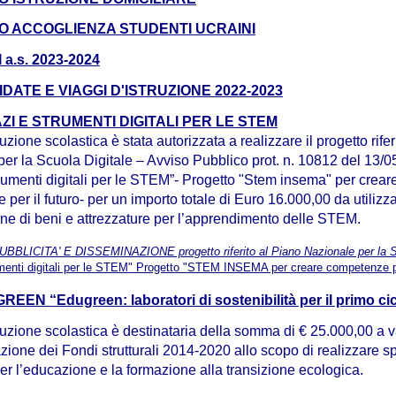
 ACCOGLIENZA STUDENTI UCRAINI
a.s. 2023-2024
IDATE E VIAGGI D'ISTRUZIONE 2022-2023
ZI E STRUMENTI DIGITALI PER LE STEM
uzione scolastica è stata autorizzata a realizzare il progetto rifer
er la Scuola Digitale – Avviso Pubblico prot. n. 10812 del 13/
rumenti digitali per le STEM”- Progetto "Stem insema" per crear
per il futuro- per un importo totale di Euro 16.000,00 da utilizz
one di beni e attrezzature per l’apprendimento delle STEM.
BBLICITA' E DISSEMINAZIONE progetto riferito al Piano Nazionale per la Sc
menti digitali per le STEM" Progetto "STEM INSEMA per creare competenze per
EN “Edugreen: laboratori di sostenibilità per il primo ci
tuzione scolastica è destinataria della somma di € 25.000,00 a v
one dei Fondi strutturali 2014-2020 allo scopo di realizzare s
per l’educazione e la formazione alla transizione ecologica.