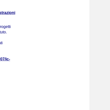
trazioni
rogetti
tuto.
ti
07/ic-